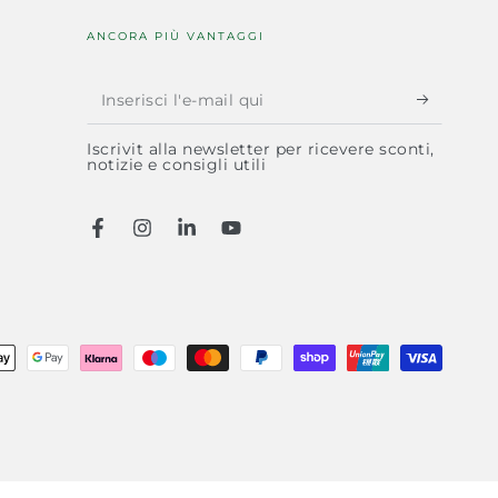
ANCORA PIÙ VANTAGGI
Inserisci
l'e-
Iscrivit alla newsletter per ricevere sconti,
mail
notizie e consigli utili
qui
Facebook
Instagram
LinkedIn
YouTube