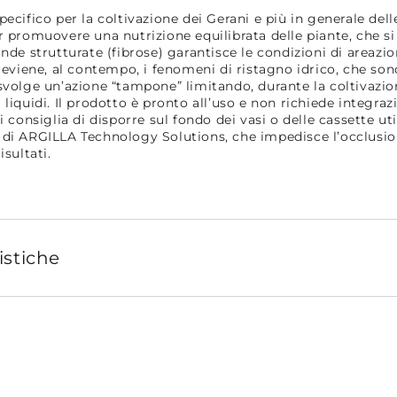
pecifico per la coltivazione dei Gerani e più in generale del
r promuovere una nutrizione equilibrata delle piante, che si
onde strutturate (fibrose) garantisce le condizioni di areazi
previene, al contempo, i fenomeni di ristagno idrico, che so
svolge un’azione “tampone” limitando, durante la coltivazion
liquidi. Il prodotto è pronto all’uso e non richiede integrazi
i consiglia di disporre sul fondo dei vasi o delle cassette ut
di ARGILLA Technology Solutions, che impedisce l’occlusion
isultati.
istiche