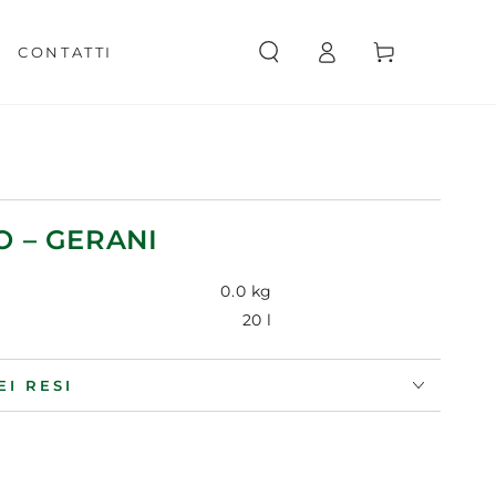
Accesso
Carello
CONTATTI
O – GERANI
0.0 kg
20 l
EI RESI