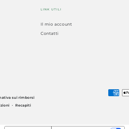
LINK UTILI
Il mio account
Contatti
Modalità
mativa sui rimborsi
di
izioni
Recapiti
pagamento