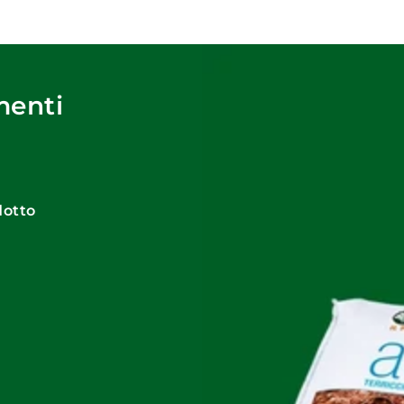
amenti
dotto