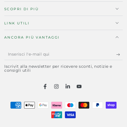
SCOPRI DI PIÙ
LINK UTILI
ANCORA PIÙ VANTAGGI
Inserisci
l'e-
Iscrivit alla newsletter per ricevere sconti, notizie e
mail
consigli utili
qui
Facebook
Instagram
LinkedIn
YouTube
Modalità
di
pagamento