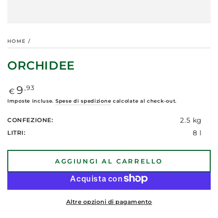
HOME
/
ORCHIDEE
Prezzo
,93
9
€
regolare
Imposte incluse.
Spese di spedizione
calcolate al check-out.
2.5 kg
CONFEZIONE:
8 l
LITRI:
AGGIUNGI AL CARRELLO
Altre opzioni di pagamento