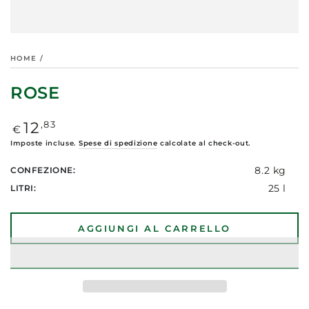
HOME
/
ROSE
Prezzo
,83
12
€
regolare
Imposte incluse.
Spese di spedizione
calcolate al check-out.
8.2 kg
CONFEZIONE:
25 l
LITRI:
AGGIUNGI AL CARRELLO